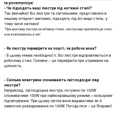
ta-povernennya/
- Чи підходять ваші люстри під натяжні стелі?
Так звичайно! Всі люстри та світильники, представлені в
нашому інтернет-магазині, підходять під всі види стель, у
тому числі натяжні!
*
При монтажу люстри на нятяжну стелю, люстра має прилягати до стелі,
а не втаплюватись в неї!
- Як люстру перевірити на пошті, чи робоча вона?
- В цьому немає необхідності. Всі люстри відправляються в
робочому стані. Головне – це перевірити при отриманні на
цілісність.
- Скільки електрики споживають світлодіодні лед
люстри?
Наприклад, світлодіодна люстра, потужністю 100W
споживатиме 100W при найяскравішому режимі + кольорове
підсвічування. При цьому світла вона видаватиме як 9
лампочок розжарювання по 100W. Погодьтеся – це Яскраво!