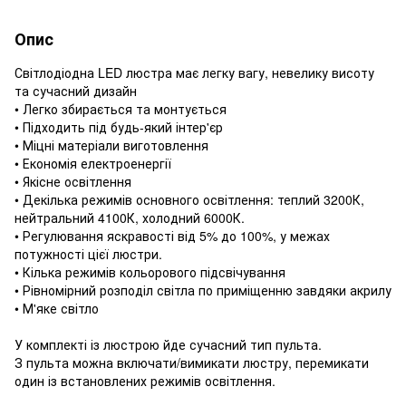
Опис
Світлодіодна LED люстра має легку вагу, невелику висоту
та сучасний дизайн
• Легко збирається та монтується
• Підходить під будь-який інтер'єр
• Міцні матеріали виготовлення
• Економія електроенергії
• Якісне освітлення
• Декілька режимів основного освітлення: теплий 3200К,
нейтральний 4100К, холодний 6000К.
• Регулювання яскравості від 5% до 100%, у межах
потужності цієї люстри.
• Кілька режимів кольорового підсвічування
• Рівномірний розподіл світла по приміщенню завдяки акрилу
• М'яке світло
У комплекті із люстрою йде сучасний тип пульта.
З пульта можна включати/вимикати люстру, перемикати
один із встановлених режимів освітлення.