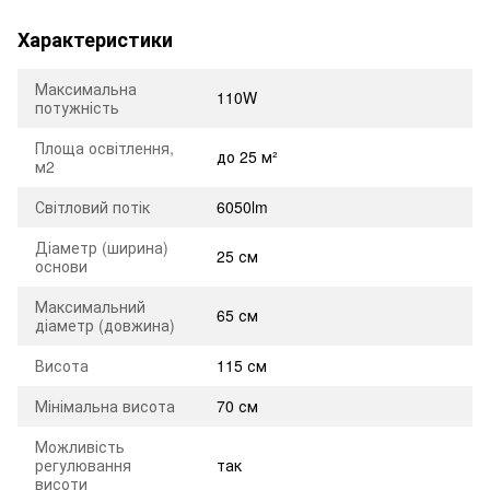
Характеристики
Максимальна
110W
потужність
Площа освітлення,
до 25 м²
м2
Світловий потік
6050lm
Діаметр (ширина)
25 см
основи
Максимальний
65 см
діаметр (довжина)
Висота
115 см
Мінімальна висота
70 см
Можливість
регулювання
так
висоти