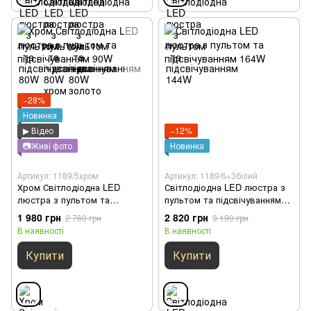
−28%
Новинка
▶ Відео
−12%
📷Живі фото
Новинка
Артикул: 1189/5хром
Артикул: 1189/6+3білий
Хром Світлодіодна LED
Світлодіодна LED люстра з
люстра з пультом та
пультом та підсвічуванням
підсвічуванням 90W
164W
1 980 грн
2 820 грн
2 760 грн
3 190 грн
В наявності
В наявності
Купити
Купити