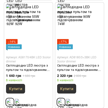
−14%
−17%
Новинка
Новинка
Артикул: AS8170/4BK LED 3color
Артикул: AD8180/3+3BK LED
dimmer
3color dimmer
Світлодіодна LED люстра з
Світлодіодна LED люстра з
пультом та підсвічуванням
пультом та підсвічуванням
55W
90W
1 440 грн
2 320 грн
1 680 грн
2 800 грн
В наявності
В наявності
Купити
Купити