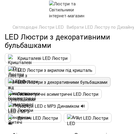
Світлодіодні Люстри LED
Вибрати LED Люстру по Дизайн
LED Люстри з декоративними
бульбашками
Кришталеві LED Люстри
LED Люстри з акрилом під кришталь
LED Люстри з декоративними бульбашками
Геомметричні асиметричні LED Люстри
Люстри LED c MP3 Динаміком 🔊
Дитячі LED Люстри
Art LED Люстри