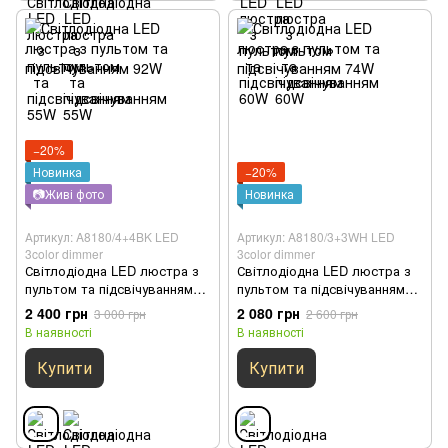
−20%
Новинка
−20%
📷Живі фото
Новинка
Артикул: A8180/4+4BK LED
Артикул: A8180/3+3WH LED
3color dimmer
3color dimmer
Світлодіодна LED люстра з
Світлодіодна LED люстра з
пультом та підсвічуванням
пультом та підсвічуванням
92W
74W
2 400 грн
2 080 грн
3 000 грн
2 600 грн
В наявності
В наявності
Купити
Купити