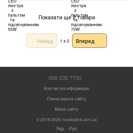
Показати ще 2 товара
Назад
Вперед
1
з 2
098 235 7730
Контактна інформація
Повна версія сайту
Мапа сайту
© 2019-2026 novalustra.com.ua
Укр
Рус