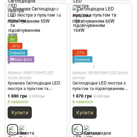
Хіт
−20%
Новинка
−27%
📷Живі фото
Новинка
1
Артикул: AS8170/4HR LED
Артикул: A8180/4WH LED 3color
3color dimmer
dimmer
Хромова Світлодіодна LED
Світлодіодна LED люстра з
люстра з пультом та
пультом та підсвічуванням
підсвічуванням 55W
60W
1 690 грн
1 670 грн
2 100 грн
2 300 грн
В наявності
В наявності
Купити
Купити