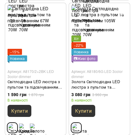
Хіт
−22%
−15%
Новинка
Новинка
📷Живі фото
Артикул: A8170/2+2BK LED
Артикул: A8180/6G LED 3color
3color dimmer
dimmer
Світлодіодна LED люстра з
Золота Світлодіодна LED
пультом та підсвічуванням
люстра з пультом та
67W
підсвічуванням 105W
1 590 грн
3 080 грн
1 870 грн
3 960 грн
В наявності
В наявності
Купити
Купити