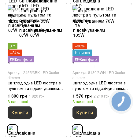
Хіт
−30%
−24%
Новинка
📷Живі фото
📷Живі фото
1
Артикул: 2455/3BK LED 3color
Артикул: 8180/3WH LED 3color
dimmer
dimmer
Світлодіодна LED люстра з
Світлодіодна LED люстра з
пультом та підсвічуванням
пультом та підсвічуванням
55W
70W
1 390 грн
1 570 грн
1 820 грн
2 240 грн
В наявності
В наявності
Купити
Купити