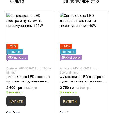
Фільтр
За популярністю
−27%
−14%
Новинка
Новинка
📷Живі фото
📷Живі фото
Артикул: A8180/6WH LED 3color
Артикул: 2455/6+3WH LED
dimmer
3color dimmer
Світлодіодна LED люстра з
Світлодіодна LED люстра з
пультом та підсвічуванням
пультом та підсвічуванням
105W
140W
2 600 грн
2 750 грн
3 560 грн
3 190 грн
В наявності
В наявності
Купити
Купити