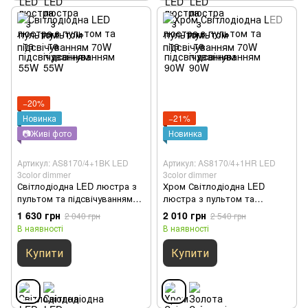
−20%
Новинка
−21%
📷Живі фото
Новинка
Артикул: AS8170/4+1BK LED
Артикул: AS8170/4+1HR LED
3color dimmer
3color dimmer
Світлодіодна LED люстра з
Хром Світлодіодна LED
пультом та підсвічуванням
люстра з пультом та
70W
підсвічуванням 70W
1 630 грн
2 010 грн
2 040 грн
2 540 грн
В наявності
В наявності
Купити
Купити