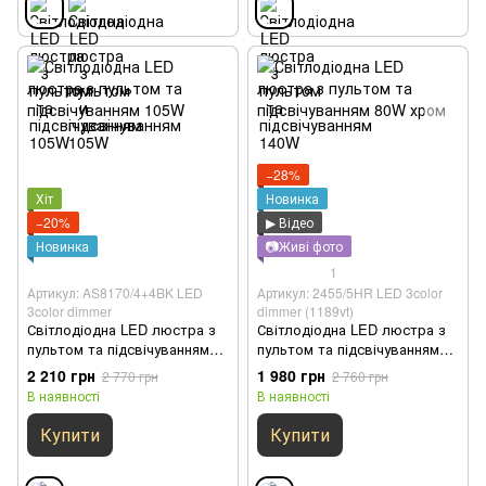
−28%
Хіт
Новинка
−20%
▶ Відео
Новинка
📷Живі фото
1
Артикул: AS8170/4+4BK LED
Артикул: 2455/5HR LED 3color
3color dimmer
dimmer (1189vt)
Світлодіодна LED люстра з
Світлодіодна LED люстра з
пультом та підсвічуванням
пультом та підсвічуванням
105W
80W хром
2 210 грн
1 980 грн
2 770 грн
2 760 грн
В наявності
В наявності
Купити
Купити