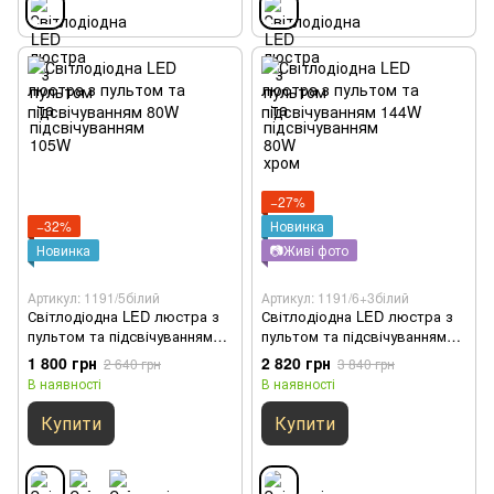
−27%
−32%
Новинка
Новинка
📷Живі фото
Артикул: 1191/5білий
Артикул: 1191/6+3білий
Світлодіодна LED люстра з
Світлодіодна LED люстра з
пультом та підсвічуванням
пультом та підсвічуванням
80W
144W
1 800 грн
2 820 грн
2 640 грн
3 840 грн
В наявності
В наявності
Купити
Купити