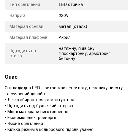
Тип освітлення
LED стрічка
Напруга
220V
Матеріал основи
метал (сталь)
Матеріал плафонів
Акрил
натяжну, підвісну,
Підходить на
гіпсокартонну, армстронг,
стелю
бетонну
Опис
Світлодіодна LED люстра має легку вагу, невелику висоту
та сучасний дизайн
• Легко збирається та монтується
• Підходить під будь-який інтер'єр
• Міцні матеріали виготовлення
• Економія електроенергії
• Якісне освітлення
• Кілька режимів кольорового підсвічування