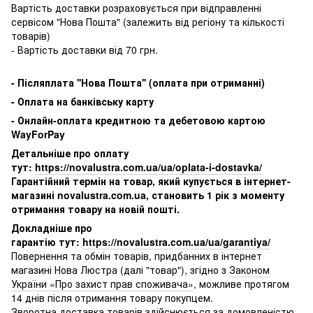
Вартість доставки розраховується при відправленні
сервісом "Нова Пошта" (залежить від регіону та кількості
товарів)
- Вартість доставки від 70 грн.
-
Післяплата ''Нова Пошта'' (оплата при отриманні)
-
Оплата на банківську карту
- Онлайн-оплата кредитною та дебетовою картою
WayForPay
Детальніше про оплату
тут:
https://novalustra.com.ua/ua/oplata-i-dostavka/
Гарантійний термін на товар, який купується в інтернет-
магазині novalustra.com.ua, становить 1 рік з моменту
отримання товару на новій пошті.
Докладніше про
гарантію тут:
https://novalustra.com.ua/ua/garantiya/
Повернення та обмін товарів, придбанних в інтернет
магазині Нова Люстра (далі "товар"), згідно з
Законом
України «Про захист прав споживача»
, можливе протягом
14 днів після отримання товару покупцем.
Зворотна доставка товарів здійснюється за домовленістю