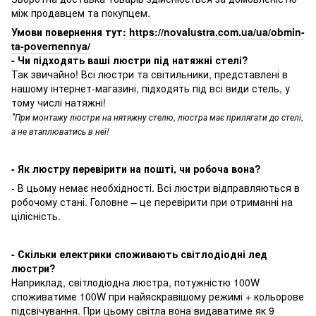
між продавцем та покупцем.
Умови повернення тут:
https://novalustra.com.ua/ua/obmin-
ta-povernennya/
- Чи підходять ваші люстри під натяжні стелі?
Так звичайно! Всі люстри та світильники, представлені в
нашому інтернет-магазині, підходять під всі види стель, у
тому числі натяжні!
*
При монтажу люстри на нятяжну стелю, люстра має прилягати до стелі,
а не втаплюватись в неї!
- Як люстру перевірити на пошті, чи робоча вона?
- В цьому немає необхідності. Всі люстри відправляються в
робочому стані. Головне – це перевірити при отриманні на
цілісність.
- Скільки електрики споживають світлодіодні лед
люстри?
Наприклад, світлодіодна люстра, потужністю 100W
споживатиме 100W при найяскравішому режимі + кольорове
підсвічування. При цьому світла вона видаватиме як 9