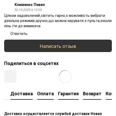
Клименко Павел
30.10.2025 в 13:09
Цілком задоволений,світить гарно,є можливість вибрати
декілька режимів,зручно,що можна керувати з пульта,інколи
лінь іти до вимикача
Ответить
Написать отзыв
Поделиться в соцсетях
Доставка
Оплата
Гарантия
Возврат
Кон
Доставка осуществляется службой доставки Новая