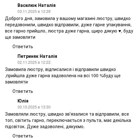
Василюк Наталія
03.11.2025 в 12:28
Доброго дня, замовила у вашому магазині люстру, швидко
передзвонили, швидко відправили, дуже гарне упакування,
все гарно прийшло, люстра дуже гарна, щиро дякую ♥️, буду
ще замовляти
Ответить
Петриняк Наталія
02.11.2025 в 12:22
Замовила люстру, відписалися і відправили швидко
,прийшла дуже гарна задоволена на всі 100 %буду ще
замовляти
Ответить
Юлія
30.10.2025 в 13:30
Замовляли люстру, швидко звʼязалися та відправили, все
топ, світить гарно, переключається з пульта, має декілька
підсвіток. Дуже задоволені, дякуємо.
Ответить