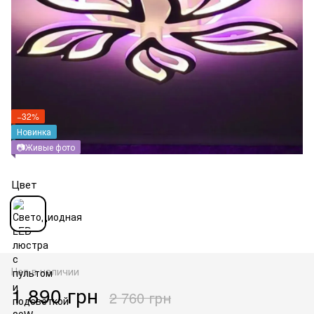
−32%
Новинка
📷Живые фото
Цвет
Нет в наличии
1 890 грн
2 760 грн