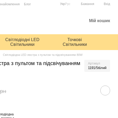
Укр
Рус
Бажання
Вхід
ознайомлення
Блог
Мій кошик
Світлодіодні LED
Точкові
Світильники
Світильники
Світлодіодна LED люстра з пультом та підсвічуванням 80W
тра з пультом та підсвічуванням
Артикул
1191/5білий
грн