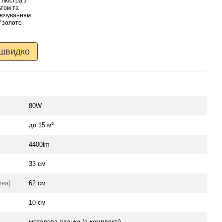
 швидко
80W
до 15 м²
4400lm
33 см
ина)
62 см
10 см
металева планка (в комплекті)