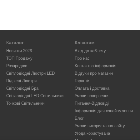
Каталог
Клієнтам
Новинки 2026
Вхід до кабінету
ТОП Продажу
Про нас
Розпродаж
Контактна інформація
Світлодіодні Люстри LED
Відгуки про магазин
Підвісні Люстри
Гарантія
Світлодіодні Бра
Оплата і доставка
Світлодіодні LED Світильники
Умови повернення
Точкові Світильники
Питання-Відповіді
Інформація для ознайомлення
Блог
Умови використання сайту
Угода користувача