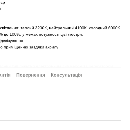
'єр
я
освітлення: теплий 3200К, нейтральний 4100К, холодний 6000К.
5% до 100%, у межах потужності цієї люстри.
ідсвічування
 по приміщенню завдяки акрилу
часний тип пульта з електронним диммером та регулятором
ити один із встановлених режимів освітлення, зменшити або
антія
Повернення
Консультація
ідрегулювати рівень яскравості та колірну температуру.
ься як будь-яка інша світлодіодна люстра. Кожне включення
ить люстру за наступними режимами.