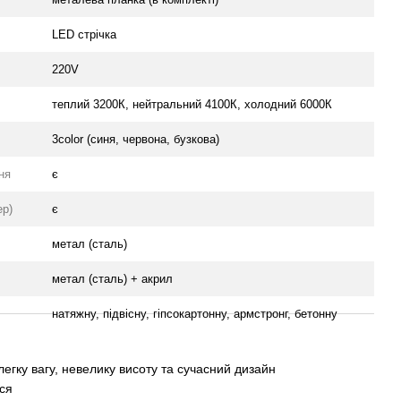
LED стрічка
220V
теплий 3200К, нейтральний 4100К, холодний 6000К
3color (синя, червона, бузкова)
ня
є
ер)
є
метал (сталь)
метал (сталь) + акрил
натяжну, підвісну, гіпсокартонну, армстронг, бетонну
егку вагу, невелику висоту та сучасний дизайн
ься