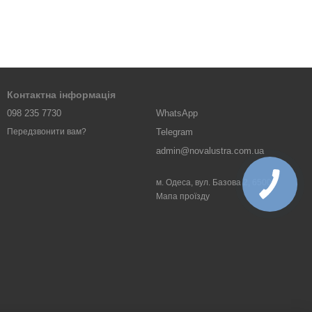
Контактна інформація
098 235 7730
WhatsApp
Telegram
Передзвонити вам?
admin@novalustra.com.ua
м. Одеса, вул. Базова 2, 65000
Мапа проїзду