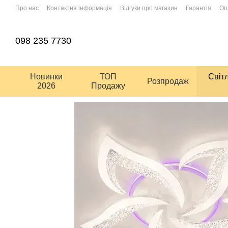
Перейти до основного контенту
Про нас
Контактна інформація
Відгуки про магазин
Гарантія
Оп
Умови використання сайту
Угода користувача
098 235 7730
Новинки
ТОП
Світ
Розпродаж
2026
Продажу