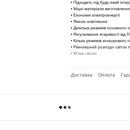
• Підходить під будь-який інтер
• Міцні матеріали виготовленн
• Економія електроенергії
• Якісне освітлення
• Декілька режимів основного 
• Регулювання яскравості від 
• Кілька режимів кольорового п
• Рівномірний розподіл світла
• М'яке світло
У комплекті з люстрою йде су
кольору. З пульта можна включ
Доставка
Оплата
Гар
збільшити яскравість, плавно в
З вимикача люстра перемикаєт
відключення по черзі перевод