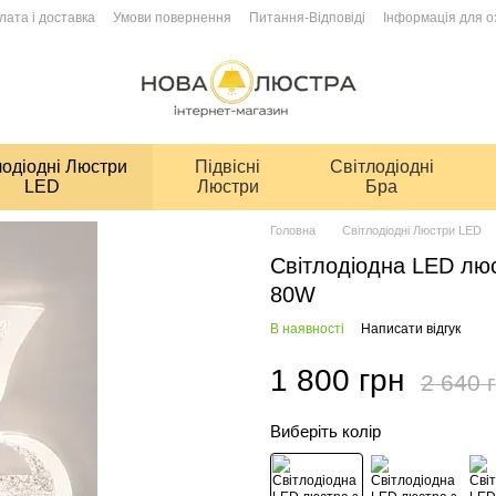
лата і доставка
Умови повернення
Питання-Відповіді
Інформація для 
лодіодні Люстри
Підвісні
Світлодіодні
LED
Люстри
Бра
Головна
Світлодіодні Люстри LED
Світлодіодна LED люс
80W
В наявності
Написати відгук
1 800 грн
2 640 
Виберіть колір