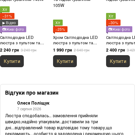
Хіт
−31%
Хіт
▶ Відео
Хіт
−30%
📷Живі фото
−25%
📷Живі фото
Світлодіодна LED
Хром Світлодіодна LED
Світлодіодна 
люстра з пультом та
люстра з пультом та
люстра з пуль
підсвічуванням 140W
підсвічуванням 105W
підсвічування
2 240 грн
1 990 грн
2 400 грн
3 240 грн
2 640 грн
3 42
Купити
Купити
Купити
Відгуки про магазин
Олеся Поліщук
7 серпня 2026
Люстра сподобалась.. замовлення прийняли
швидко,надійно упакували..доставили за три
дні...відправлений товар відповідає тому товару,що
рекламують...особисто я задоволена і рекомендую цього