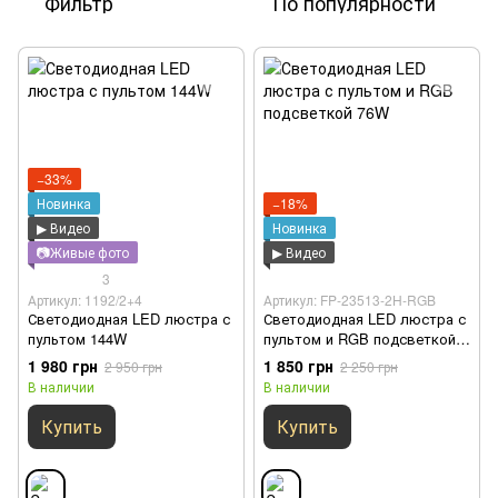
Фильтр
По популярности
−33%
Новинка
−18%
▶ Видео
Новинка
📷Живые фото
▶ Видео
3
Артикул: 1192/2+4
Артикул: FP-23513-2H-RGB
Светодиодная LED люстра с
Светодиодная LED люстра с
пультом 144W
пультом и RGB подсветкой
76W
1 980 грн
1 850 грн
2 950 грн
2 250 грн
В наличии
В наличии
Купить
Купить