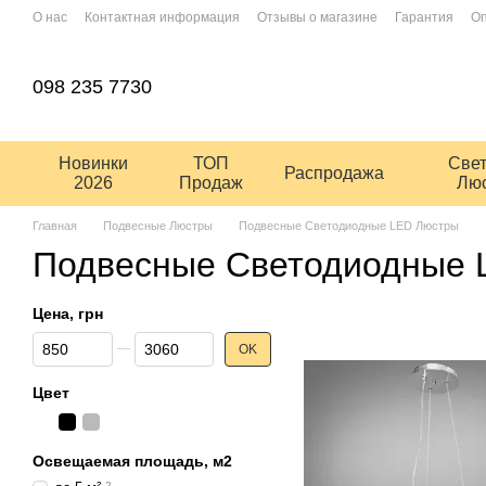
Перейти к основному контенту
О нас
Контактная информация
Отзывы о магазине
Гарантия
Оп
Условия использования сайта
Блог
Пользовательское соглашен
098 235 7730
Новинки
ТОП
Све
Распродажа
2026
Продаж
Лю
Главная
Подвесные Люстры
Подвесные Светодиодные LED Люстры
Подвесные Светодиодные 
Цена, грн
От Цена, грн
До Цена, грн
OK
Цвет
Освещаемая площадь, м2
2