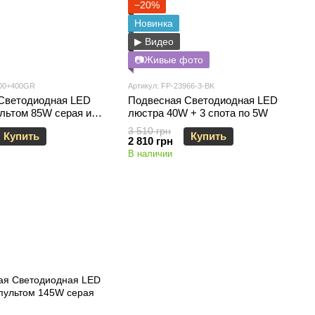
−20%
Новинка
▶ Видео
📷Живые фото
600+400GR
Артикул: FP-23966-3-BK
Светодиодная LED
Подвесная Светодиодная LED
ультом 85W серая или
люстра 40W + 3 спота по 5W
3 510 грн
Купить
Купить
2 810 грн
В наличии