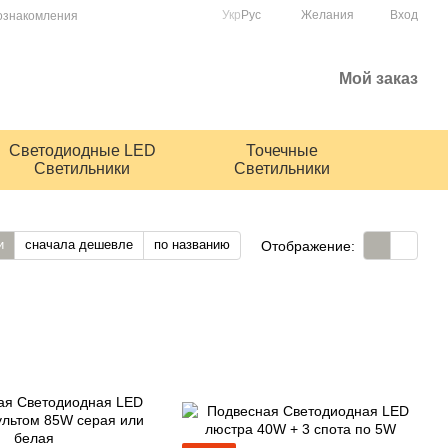
Укр
Рус
Желания
Вход
ознакомления
Мой заказ
Светодиодные LED
Точечные
Светильники
Светильники
и
сначала дешевле
по названию
Отображение: