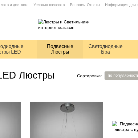
лата и доставка
Условия возврата
Вопросы-Ответы
Информация для 
ие
тодиодные
Подвесные
Светодиодные
стры LED
Люстры
Бра
LED Люстры
по популярност
Сортировка: