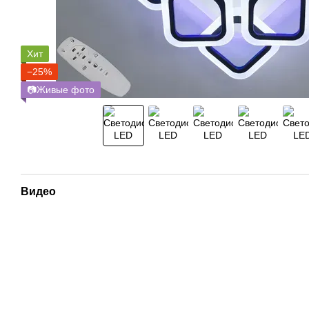
Хит
−25%
📷Живые фото
Видео