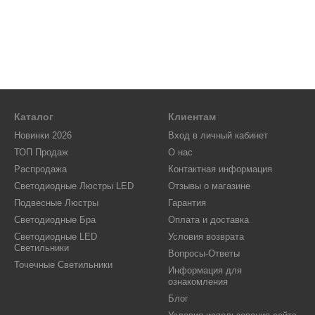
Каталог
Клиентам
Новинки 2026
Вход в личный кабинет
ТОП Продаж
О нас
Распродажа
Контактная информация
Светодиодные Люстры LED
Отзывы о магазине
Подвесные Люстры
Гарантия
Светодиодные Бра
Оплата и доставка
Светодиодные LED
Условия возврата
Светильники
Вопросы-Ответы
Точечные Светильники
Информация для
ознакомления
Блог