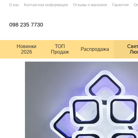
Перейти к основному контенту
О нас
Контактная информация
Отзывы о магазине
Гарантия
Оп
Условия использования сайта
Пользовательское соглашение
098 235 7730
Новинки
ТОП
Све
Распродажа
2026
Продаж
Лю