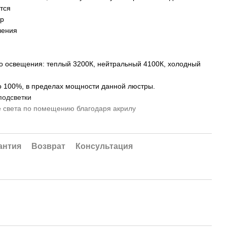
тся
ер
ления
го освещения: теплый 3200К, нейтральный 4100К, холодный
до 100%, в пределах мощности данной люстры.
подсветки
 света по помещению благодаря акрилу
современный тип пульта с электронным диммером и
антия
Возврат
Консультация
можно включить один из предустановленных режимов
личить яркость, плавно отрегулировать уровень яркости и
ючается как любая другая светодиодная люстра. Каждое
редно переводит люстру по следующим режимам.