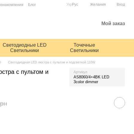
Укр
Рус
Желания
Вход
ознакомления
Блог
Мой заказ
Светодиодные LED
Точечные
Светильники
Светильники
D
Светодиодная LED люстра с пультом и подсветкой 110W
стра с пультом и
Артикул
AS8060/4+4BK LED
3color dimmer
грн