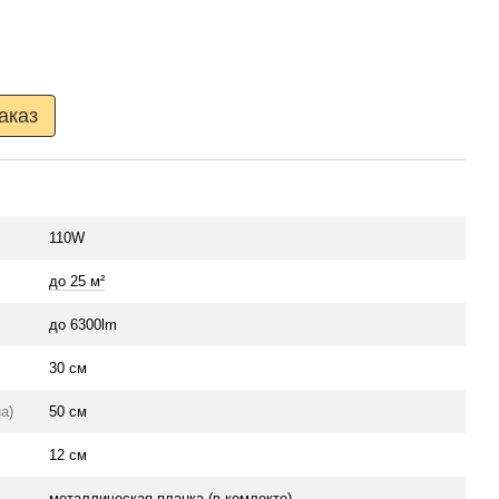
аказ
110W
до 25 м²
до 6300lm
30 см
а)
50 см
12 см
металлическая планка (в комлекте)