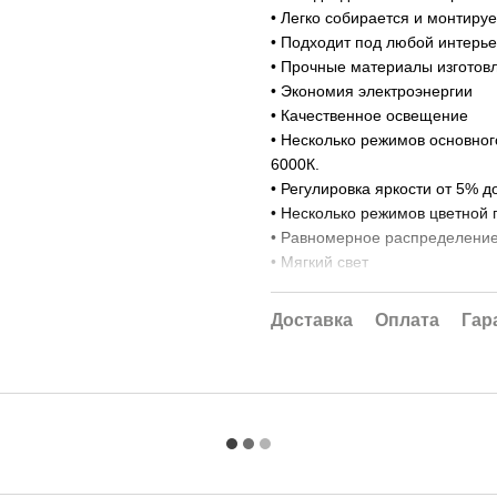
• Легко собирается и монтируе
• Подходит под любой интерь
• Прочные материалы изготов
• Экономия электроэнергии
• Качественное освещение
• Несколько режимов основно
6000К.
• Регулировка яркости от 5% 
• Несколько режимов цветной 
• Равномерное распределение
• Мягкий свет
В комплекте с люстрой идет 
Доставка
Оплата
Гар
регулятором цвета. С пульта 
освещения, уменьшить или уве
цветовую температуру.
С выключателя люстра перекл
включение отключения пооче