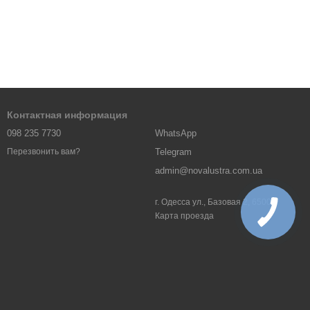
Контактная информация
098 235 7730
WhatsApp
Telegram
Перезвонить вам?
admin@novalustra.com.ua
г. Одесса ул., Базовая 2, 65000
Карта проезда