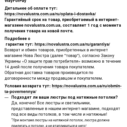
WayForPay
Детальн
ее о
б оплате тут
:
https://novalustra.com.ua/ru/oplata-i-dostavka/
Гарантийный срок на товар, приобретаемый в интернет-
магазине novalustra.com.ua, составляет 1 год с момента
получения товара на новой почте.
Подробнее о
гарантии тут:
https://novalustra.com.ua/ru/garantiya/
Возврат и обмен товаров, приобретенных в интернет
магазине Нова Люстра (далее "товар"), согласно
Закону
Украины «О защите прав потребителя»
возможно в течение
14 дней после получения товара покупателем.
Обратная доставка товаров производится по
договоренности между продавцом и покупателем.
Условия возврата тут:
https://novalustra.com.ua/ru/obmin-
ta-povernennya/
Подходят ли ваши люстры под натяжные потолки?
Да, конечно! Все люстры и светильники,
представленные в нашем интернет-магазине, подходят
под все виды потолков, в том числе и натяжные!
*
При монтаже люстры на натяжной потолок, люстра должна
прилегать к потолку, а не втапливаться в него!