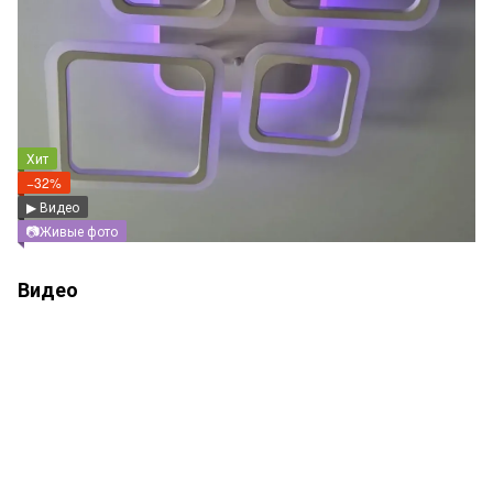
Хит
−32%
▶ Видео
📷Живые фото
Видео