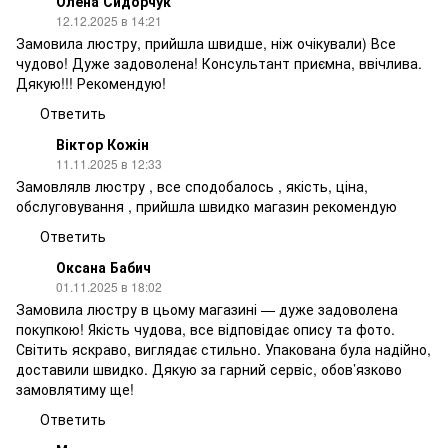
Олена Сидорчук
12.12.2025 в 14:21
Замовила люстру, прийшла швидше, ніж очікували) Все
чудово! Дуже задоволена! Консультант приємна, ввічлива.
Дякую!!! Рекомендую!
Ответить
Віктор Кожін
11.11.2025 в 12:33
Замовлялв люстру , все сподобалось , якість, ціна,
обслуговування , прийшла швидко магазин рекомендую
Ответить
Оксана Бабич
01.11.2025 в 18:02
Замовила люстру в цьому магазині — дуже задоволена
покупкою! Якість чудова, все відповідає опису та фото.
Світить яскраво, виглядає стильно. Упакована була надійно,
доставили швидко. Дякую за гарний сервіс, обов’язково
замовлятиму ще!
Ответить