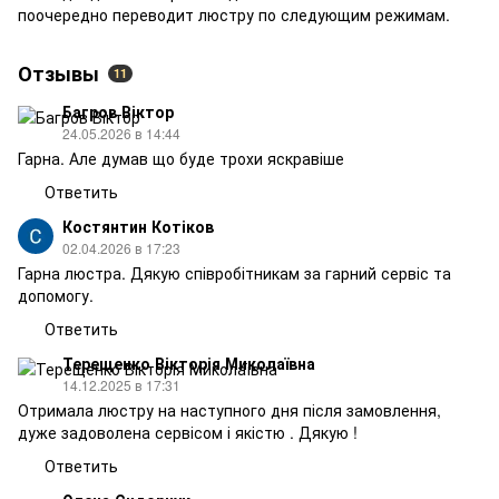
поочередно переводит люстру по следующим режимам.
Отзывы
11
Багров Віктор
24.05.2026 в 14:44
Гарна. Але думав що буде трохи яскравіше
Ответить
Костянтин Котіков
02.04.2026 в 17:23
Гарна люстра. Дякую співробітникам за гарний сервіс та
допомогу.
Ответить
Терещенко Вікторія Миколаївна
14.12.2025 в 17:31
Отримала люстру на наступного дня після замовлення,
дуже задоволена сервісом і якістю . Дякую !
Ответить