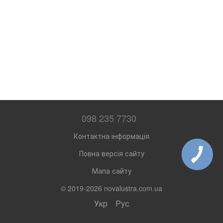
098 235 7730
Контактна інформація
Повна версія сайту
Мапа сайту
© 2019-2026 novalustra.com.ua
Укр
Рус