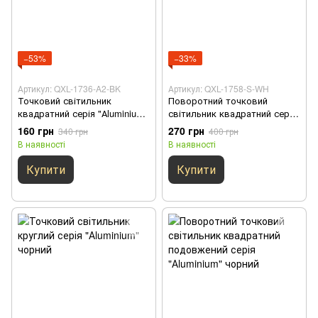
−53%
−33%
Артикул: QXL-1736-A2-BK
Артикул: QXL-1758-S-WH
Точковий світильник
Поворотний точковий
квадратний серія "Аluminium"
світильник квадратний серія
чорний
"Аluminium" білий
160 грн
270 грн
340 грн
400 грн
В наявності
В наявності
Купити
Купити