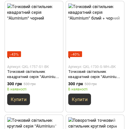
−43%
−40%
Артикул: QXL-1757-S1-BK
Артикул: QXL-1730-S-WH+BK
Точковий світильник
Точковий світильник
квадратний серія "Аluminium"
квадратний серія "Аluminium"
чорний
білий + чорний
300 грн
300 грн
530 грн
500 грн
В наявності
В наявності
Купити
Купити