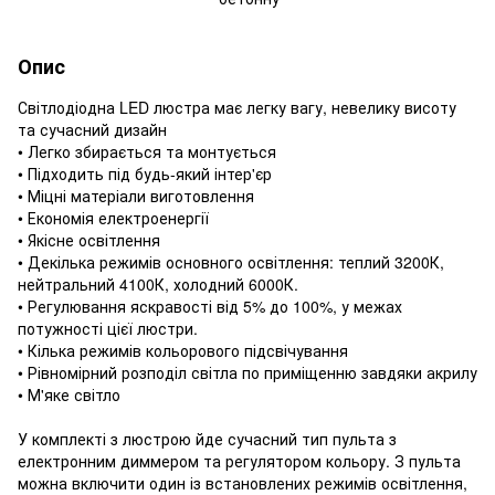
Опис
Світлодіодна LED люстра має легку вагу, невелику висоту
та сучасний дизайн
• Легко збирається та монтується
• Підходить під будь-який інтер'єр
• Міцні матеріали виготовлення
• Економія електроенергії
• Якісне освітлення
• Декілька режимів основного освітлення: теплий 3200К,
нейтральний 4100К, холодний 6000К.
• Регулювання яскравості від 5% до 100%, у межах
потужності цієї люстри.
• Кілька режимів кольорового підсвічування
• Рівномірний розподіл світла по приміщенню завдяки акрилу
• М'яке світло
У комплекті з люстрою йде сучасний тип пульта з
електронним диммером та регулятором кольору. З пульта
можна включити один із встановлених режимів освітлення,