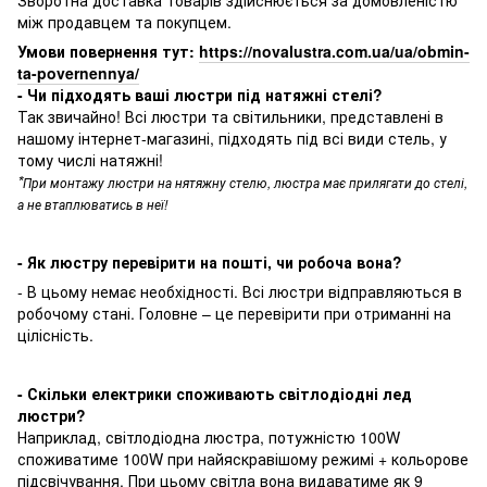
Зворотна доставка товарів здійснюється за домовленістю
між продавцем та покупцем.
Умови повернення тут:
https://novalustra.com.ua/ua/obmin-
ta-povernennya/
- Чи підходять ваші люстри під натяжні стелі?
Так звичайно! Всі люстри та світильники, представлені в
нашому інтернет-магазині, підходять під всі види стель, у
тому числі натяжні!
*
При монтажу люстри на нятяжну стелю, люстра має прилягати до стелі,
а не втаплюватись в неї!
- Як люстру перевірити на пошті, чи робоча вона?
- В цьому немає необхідності. Всі люстри відправляються в
робочому стані. Головне – це перевірити при отриманні на
цілісність.
- Скільки електрики споживають світлодіодні лед
люстри?
Наприклад, світлодіодна люстра, потужністю 100W
споживатиме 100W при найяскравішому режимі + кольорове
підсвічування. При цьому світла вона видаватиме як 9