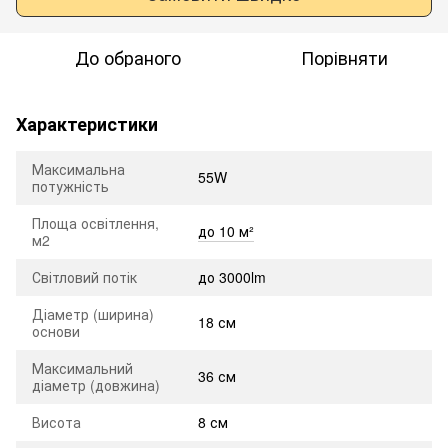
До обраного
Порівняти
Характеристики
Максимальна
55W
потужність
Площа освітлення,
до 10 м²
м2
Світловий потік
до 3000lm
Діаметр (ширина)
18 см
основи
Максимальний
36 см
діаметр (довжина)
Висота
8 см