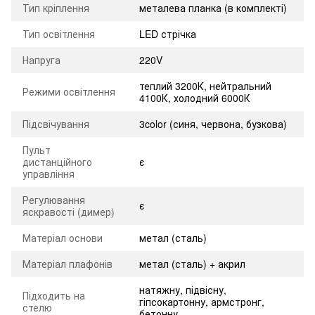
Тип кріплення
металева планка (в комплекті)
Тип освітлення
LED стрічка
Напруга
220V
теплий 3200К, нейтральний
Режими освітлення
4100К, холодний 6000К
Підсвічування
3color (синя, червона, бузкова)
Пульт
дистанційного
є
управління
Регулювання
є
яскравості (димер)
Матеріал основи
метал (сталь)
Матеріал плафонів
метал (сталь) + акрил
натяжну, підвісну,
Підходить на
гіпсокартонну, армстронг,
стелю
бетонну