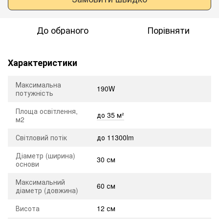
До обраного
Порівняти
Характеристики
Максимальна
190W
потужність
Площа освітлення,
до 35 м²
м2
Світловий потік
до 11300lm
Діаметр (ширина)
30 см
основи
Максимальний
60 см
діаметр (довжина)
Висота
12 см