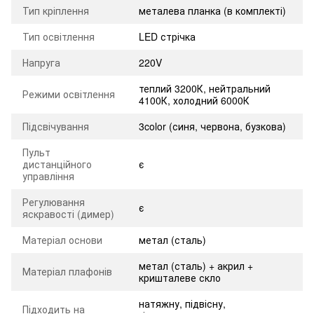
Тип кріплення
металева планка (в комплекті)
Тип освітлення
LED стрічка
Напруга
220V
теплий 3200К, нейтральний
Режими освітлення
4100К, холодний 6000К
Підсвічування
3color (синя, червона, бузкова)
Пульт
дистанційного
є
управління
Регулювання
є
яскравості (димер)
Матеріал основи
метал (сталь)
метал (сталь) + акрил +
Матеріал плафонів
кришталеве скло
натяжну, підвісну,
Підходить на