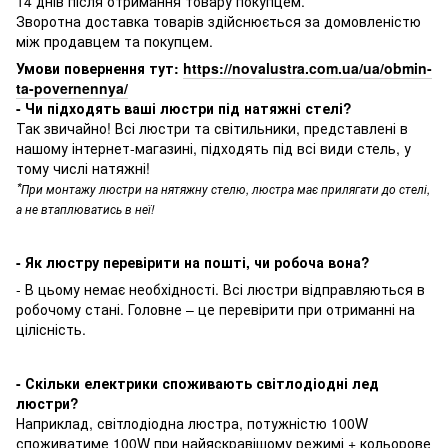
14 днів після отримання товару покупцем.
Зворотна доставка товарів здійснюється за домовленістю
між продавцем та покупцем.
Умови повернення тут:
https://novalustra.com.ua/ua/obmin-
ta-povernennya/
- Чи підходять ваші люстри під натяжні стелі?
Так звичайно! Всі люстри та світильники, представлені в
нашому інтернет-магазині, підходять під всі види стель, у
тому числі натяжні!
*
При монтажу люстри на нятяжну стелю, люстра має прилягати до стелі,
а не втаплюватись в неї!
- Як люстру перевірити на пошті, чи робоча вона?
- В цьому немає необхідності. Всі люстри відправляються в
робочому стані. Головне – це перевірити при отриманні на
цілісність.
- Скільки електрики споживають світлодіодні лед
люстри?
Наприклад, світлодіодна люстра, потужністю 100W
споживатиме 100W при найяскравішому режимі + кольорове