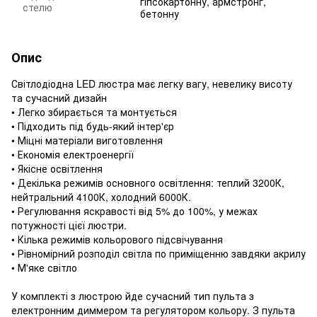
гіпсокартонну, армстронг,
стелю
бетонну
Опис
Світлодіодна LED люстра має легку вагу, невелику висоту
та сучасний дизайн
• Легко збирається та монтується
• Підходить під будь-який інтер'єр
• Міцні матеріали виготовлення
• Економія електроенергії
• Якісне освітлення
• Декілька режимів основного освітлення: теплий 3200К,
нейтральний 4100К, холодний 6000К.
• Регулювання яскравості від 5% до 100%, у межах
потужності цієї люстри.
• Кілька режимів кольорового підсвічування
• Рівномірний розподіл світла по приміщенню завдяки акрилу
• М'яке світло
У комплекті з люстрою йде сучасний тип пульта з
електронним диммером та регулятором кольору. З пульта