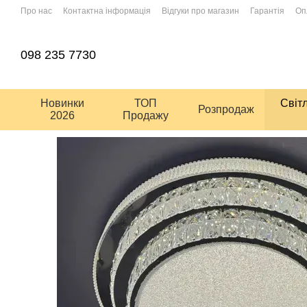
Перейти до основного контенту
Про нас
Контактна інформація
Відгуки про магазин
Гарантія
Оп
Умови використання сайту
Угода користувача
098 235 7730
Новинки
ТОП
Світ
Розпродаж
2026
Продажу