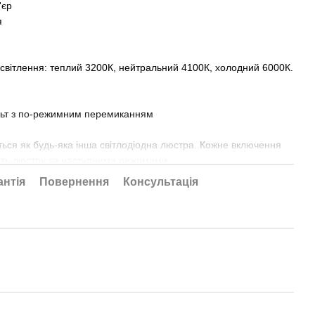
'єр
я
освітлення: теплий 3200К, нейтральний 4100К, холодний 6000К.
льт з по-режимним перемиканням
ься як будь-яка інша світлодіодна люстра. Кожне включення
ить люстру за наступними режимами.
антія
Повернення
Консультація