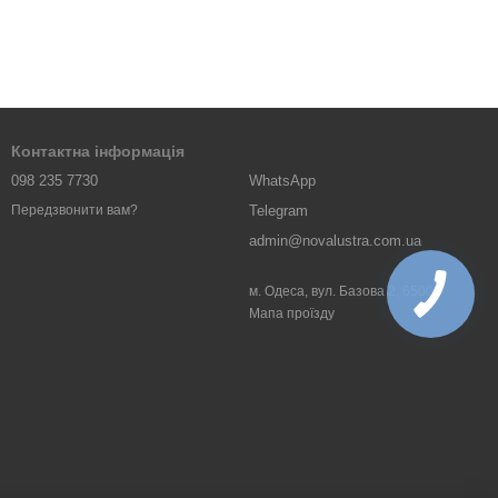
Контактна інформація
098 235 7730
WhatsApp
Telegram
Передзвонити вам?
admin@novalustra.com.ua
м. Одеса, вул. Базова 2, 65000
Мапа проїзду