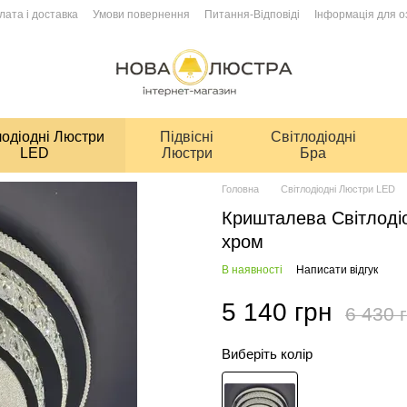
лата і доставка
Умови повернення
Питання-Відповіді
Інформація для 
лодіодні Люстри
Підвісні
Світлодіодні
LED
Люстри
Бра
Головна
Світлодіодні Люстри LED
Кришталева Світлоді
хром
В наявності
Написати відгук
5 140 грн
6 430 
Виберіть колір