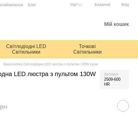
Укр
Рус
Бажання
Вхід
ознайомлення
Блог
Мій кошик
Світлодіодні LED
Точкові
Світильники
Світильники
Кришталева Світлодіодна LED люстра з пультом 130W хром
одна LED люстра з пультом 130W
Артикул
2509-600
HR
грн