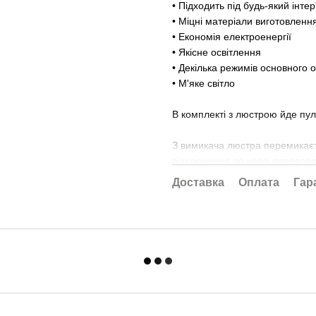
• Підходить під будь-який інтер
• Міцні матеріали виготовленн
• Економія електроенергії
• Якісне освітлення
• Декілька режимів основного 
• М'яке світло
В комплекті з люстрою йде пу
З вимикача люстра перемикаєт
відключення по черзі перевод
Доставка
Оплата
Гар