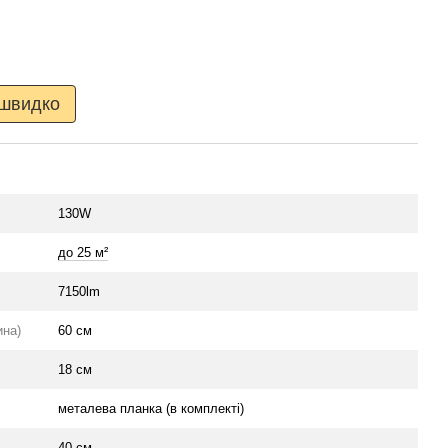
 швидко
130W
до 25 м²
7150lm
ина)
60 см
18 см
металева планка (в комплекті)
40 см