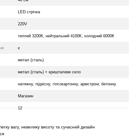
LED стрічка
220V
теплий 3200К, нейтральний 4100К, холодний 6000К
ня
є
метал (сталь)
метал (сталь) + кришталеве скло
натяжну, підвісну, гіпсокартонну, армстронг, бетонну
Магазин
12
егку вагу, невелику висоту та сучасний дизайн
ься