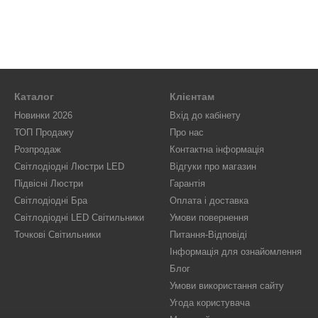
Каталог
Клієнтам
Новинки 2026
Вхід до кабінету
ТОП Продажу
Про нас
Розпродаж
Контактна інформація
Світлодіодні Люстри LED
Відгуки про магазин
Підвісні Люстри
Гарантія
Світлодіодні Бра
Оплата і доставка
Світлодіодні LED Світильники
Умови повернення
Точкові Світильники
Питання-Відповіді
Інформація для ознайомлення
Блог
Умови використання сайту
Угода користувача