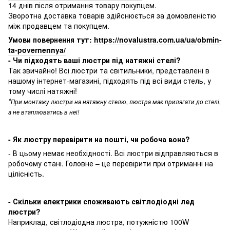
14 днів після отримання товару покупцем.
Зворотна доставка товарів здійснюється за домовленістю
між продавцем та покупцем.
Умови повернення тут:
https://novalustra.com.ua/ua/obmin-
ta-povernennya/
- Чи підходять ваші люстри під натяжні стелі?
Так звичайно! Всі люстри та світильники, представлені в
нашому інтернет-магазині, підходять під всі види стель, у
тому числі натяжні!
*
При монтажу люстри на нятяжну стелю, люстра має прилягати до стелі,
а не втаплюватись в неї!
- Як люстру перевірити на пошті, чи робоча вона?
- В цьому немає необхідності. Всі люстри відправляються в
робочому стані. Головне – це перевірити при отриманні на
цілісність.
- Скільки електрики споживають світлодіодні лед
люстри?
Наприклад, світлодіодна люстра, потужністю 100W