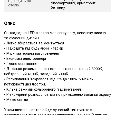
Підходить на
гіпсокартонну, армстронг,
стелю
бетонну
Опис
Світлодіодна LED люстра має легку вагу, невелику висоту
та сучасний дизайн
• Легко збирається та монтується
• Підходить під будь-який інтер'єр
• Міцні матеріали виготовлення
• Економія електроенергії
• Якісне освітлення
• Декілька режимів основного освітлення: теплий 3200К,
нейтральний 4100К, холодний 6000К.
• Регулювання яскравості від 5% до 100%, у межах
потужності цієї люстри.
• Кілька режимів кольорового підсвічування
• Рівномірний розподіл світла по приміщенню завдяки акрилу
• М'яке світло
У комплекті з люстрою йде сучасний тип пульта з
електронним диммером та регулятором кольору. З пульта