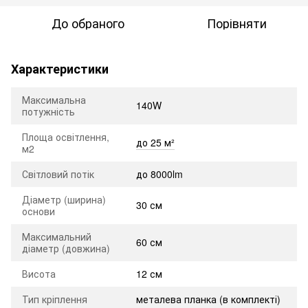
До обраного
Порівняти
Характеристики
Максимальна
140W
потужність
Площа освітлення,
до 25 м²
м2
Світловий потік
до 8000lm
Діаметр (ширина)
30 см
основи
Максимальний
60 см
діаметр (довжина)
Висота
12 см
Тип кріплення
металева планка (в комплекті)