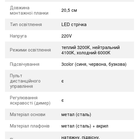
Довжина
20,5 см
монтажної планки
Тип освітлення
LED стрічка
Напруга
220V
теплий 3200К, нейтральний
Режими освітлення
4100К, холодний 6000К
Підсвічування
3color (синя, червона, бузкова)
Пульт
дистанційного
є
управління
Регулювання
є
яскравості (димер)
Матеріал основи
метал (сталь)
Матеріал плафонів
метал (сталь) + акрил
натяжну, підвісну,