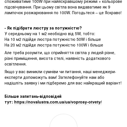
споживатиме 100W при найяскравішому режимі + кольорове
підсвічування. При цьому світла вона видаватиме як 9
лампочок розжарювання по 100W. Погодьтеся – це Яскраво!
- Як підібрати люстру за потужністю?
У середньому на 1 м2 необхідно від 5W, тобто:
На 10 м2 підійде люстра потужністю 50W і більше
На 20 м2 підійде люстра потужністю 100W і більше
Але треба розуміти, що сприйняття світла у людей різне,
різні приміщення, висота стелі, наявність додаткового
освітлення.
Якщо у вас виникли сумніви чи питання, наші менеджери-
експерти допоможуть вам! Зателефонуйте нам або
надішліть заявку і ми підберемо для вас найкращий варіант!
Більше запитань-відповідей
тут:
https://novalustra.com.ua/ua/voprosy-otvety/