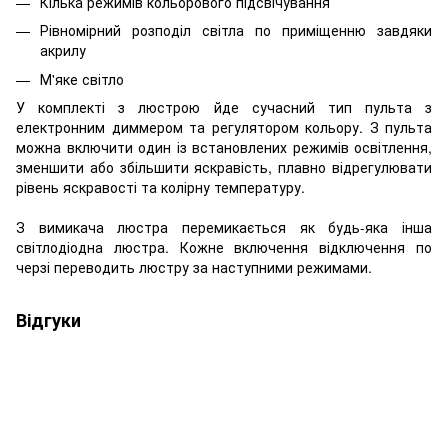
Кілька режимів кольорового підсвічування
Рівномірний розподіл світла по приміщенню завдяки
акрилу
М'яке світло
У комплекті з люстрою йде сучасний тип пульта з
електронним диммером та регулятором кольору. З пульта
можна включити один із встановлених режимів освітлення,
зменшити або збільшити яскравість, плавно відрегулювати
рівень яскравості та колірну температуру.
З вимикача люстра перемикається як будь-яка інша
світлодіодна люстра. Кожне включення відключення по
черзі переводить люстру за наступними режимами.
Відгуки