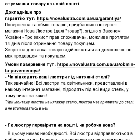
отримання товару на новій пошті.
Докладніше про
гарантію тут:
https://novalustra.com.ua/ua/garantiya/
Повернення та обмін товарів, придбанних в інтернет
магазині Нова Люстра (далі "товар"), згідно з
Законом
України «Про захист прав споживача»
, можливе протягом
14 днів після отримання товару покупцем.
Зворотна доставка товарів здійснюється за домовленістю
між продавцем та покупцем.
Умови повернення тут:
https://novalustra.com.ua/ua/obmin-
ta-povernennya/
- Чи підходять ваші люстри під натяжні стелі?
Так звичайно! Всі люстри та світильники, представлені в
нашому інтернет-магазині, підходять під всі види стель, у
тому числі натяжні!
*
При монтажу люстри на нятяжну стелю, люстра має прилягати до стелі,
а не втаплюватись в неї!
- Як люстру перевірити на пошті, чи робоча вона?
- В цьому немає необхідності. Всі люстри відправляються в
робочому стані. Головне – це перевірити при отриманні на