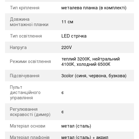
Тип кріплення
металева планка (в комплекті)
Довжина
11 см
монтажної планки
Тип освітлення
LED стрічка
Напруга
220V
теплий 3200К, нейтральний
Режими освітлення
4100К, холодний 6500К
Підсвічування
3color (синя, червона, бузкова)
Пульт
дистанційного
є
управління
Регулювання
є
яскравості (димер)
Матеріал основи
метал (сталь)
Матеріал плафонів
метал (сталь) + акрил