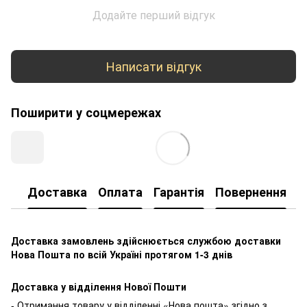
Додайте перший відгук
Написати відгук
Поширити у соцмережах
Доставка
Оплата
Гарантія
Повернення
К
Доставка замовлень здійснюється службою доставки
Нова Пошта по всій Україні протягом 1-3 днів
Доставка у відділення Нової Пошти
- Отримання товару у відділенні «Нова пошта» згідно з