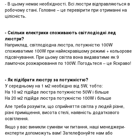
- В цьому немає необхідності. Всі люстри відправляються в
робочому стані. Головне – це перевірити при отриманні на
цілісність.
- Скільки електрики споживають світлодіодні лед
люстри?
Наприклад, світлодіодна люстра, потужністю 100W
споживатиме 100W при найяскравішому режимі + кольорове
підсвічування. При цьому світла вона видаватиме як 9
лампочок розжарювання по 100W. Погодьтеся – це Яскраво!
- Як підібрати люстру за потужністю?
У середньому на 1 м2 необхідно від 5W, тобто:
На 10 м2 підійде люстра потужністю 50W і більше
На 20 м2 підійде люстра потужністю 100W і більше
Але треба розуміти, що сприйняття світла у людей різне,
різні приміщення, висота стелі, наявність додаткового
освітлення.
Якщо у вас виникли сумніви чи питання, наші менеджери-
експерти допоможуть вам! Зателефонуйте нам або