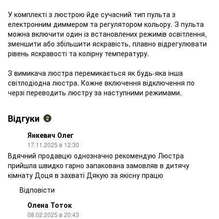
У комплекті з люстрою йде сучасний тип пульта з
електронним диммером та регулятором кольору. З пульта
можна включити один із встановлених режимів освітлення,
зменшити або збільшити яскравість, плавно відрегулювати
рівень яскравості та колірну температуру.
З вимикача люстра перемикається як будь-яка інша
світлодіодна люстра. Кожне включення відключення по
черзі переводить люстру за наступними режимами.
Відгуки
2
Янкевич Олег
17.11.2025 в 12:30
Вдячний продавцю однозначно рекомендую Люстра
прийшла швидко гарно запакована замовляв в дитячу
кімнату Доця в захваті Дякую за якісну працю
Відповісти
Олена Тоток
08.02.2025 в 20:43