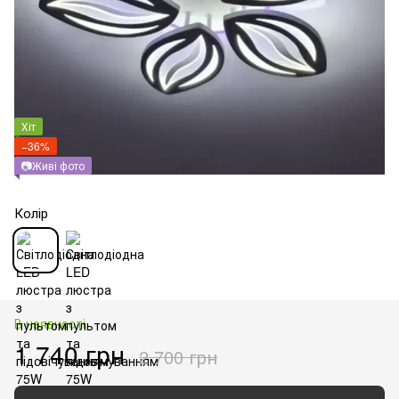
Хіт
−36%
📷Живі фото
Колір
В наявності
1 740 грн
2 700 грн