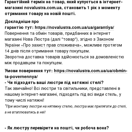
Гарантійний термін на товар, який купується в інтернет-
магазині novalustra.com.ua, становить 1 рік з моменту
отримання товару на новій пошті.
Докладніше про
гарантію тут:
https://novalustra.com.ua/ua/garantiya/
Повернення та обмін товарів, придбанних в інтернет
магазині Нова Люстра (далі "товар"), згідно з
Законом
України «Про захист прав споживача»
, можливе протягом
14 днів після отримання товару покупцем.
Зворотна доставка товарів здійснюється за домовленістю
між продавцем та покупцем.
Умови повернення тут:
https://novalustra.com.ua/ua/obmin-
ta-povernennya/
- Чи підходять ваші люстри під натяжні стелі?
Так звичайно! Всі люстри та світильники, представлені в
нашому інтернет-магазині, підходять під всі види стель, у
тому числі натяжні!
*
При монтажу люстри на нятяжну стелю, люстра має прилягати до стелі,
а не втаплюватись в неї!
- Як люстру перевірити на пошті, чи робоча вона?