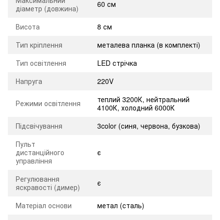
Максимальний
60 см
діаметр (довжина)
Висота
8 см
Тип кріплення
металева планка (в комплекті)
Тип освітлення
LED стрічка
Напруга
220V
теплий 3200К, нейтральний
Режими освітлення
4100К, холодний 6000К
Підсвічування
3color (синя, червона, бузкова)
Пульт
дистанційного
є
управління
Регулювання
є
яскравості (димер)
Матеріал основи
метал (сталь)