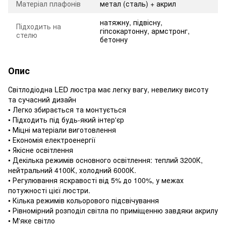
Матеріал плафонів
метал (сталь) + акрил
натяжну, підвісну,
Підходить на
гіпсокартонну, армстронг,
стелю
бетонну
Опис
Світлодіодна LED люстра має легку вагу, невелику висоту
та сучасний дизайн
• Легко збирається та монтується
• Підходить під будь-який інтер'єр
• Міцні матеріали виготовлення
• Економія електроенергії
• Якісне освітлення
• Декілька режимів основного освітлення: теплий 3200К,
нейтральний 4100К, холодний 6000К.
• Регулювання яскравості від 5% до 100%, у межах
потужності цієї люстри.
• Кілька режимів кольорового підсвічування
• Рівномірний розподіл світла по приміщенню завдяки акрилу
• М'яке світло