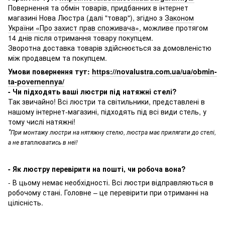
Повернення та обмін товарів, придбанних в інтернет
магазині Нова Люстра (далі "товар"), згідно з
Законом
України «Про захист прав споживача»
, можливе протягом
14 днів після отримання товару покупцем.
Зворотна доставка товарів здійснюється за домовленістю
між продавцем та покупцем.
Умови повернення тут:
https://novalustra.com.ua/ua/obmin-
ta-povernennya/
- Чи підходять ваші люстри під натяжні стелі?
Так звичайно! Всі люстри та світильники, представлені в
нашому інтернет-магазині, підходять під всі види стель, у
тому числі натяжні!
*
При монтажу люстри на нятяжну стелю, люстра має прилягати до стелі,
а не втаплюватись в неї!
- Як люстру перевірити на пошті, чи робоча вона?
- В цьому немає необхідності. Всі люстри відправляються в
робочому стані. Головне – це перевірити при отриманні на
цілісність.