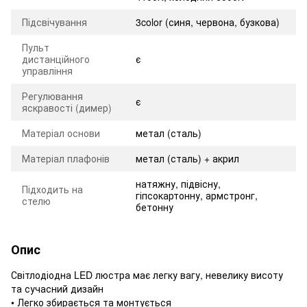
Підсвічування
3color (синя, червона, бузкова)
Пульт
дистанційного
є
управління
Регулювання
є
яскравості (димер)
Матеріал основи
метал (сталь)
Матеріал плафонів
метал (сталь) + акрил
натяжну, підвісну,
Підходить на
гіпсокартонну, армстронг,
стелю
бетонну
Опис
Світлодіодна LED люстра має легку вагу, невелику висоту
та сучасний дизайн
• Легко збирається та монтується