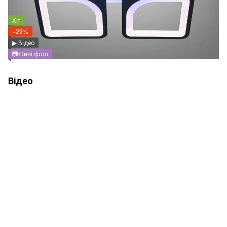
Хіт
−29%
▶ Відео
📷Живі фото
Відео