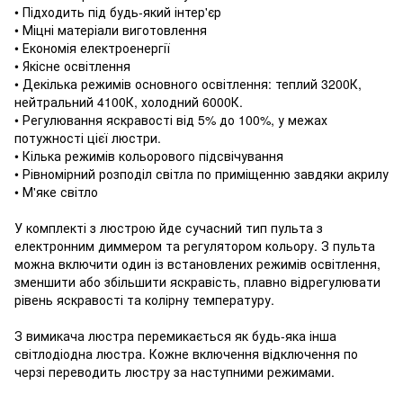
• Підходить під будь-який інтер'єр
• Міцні матеріали виготовлення
• Економія електроенергії
• Якісне освітлення
• Декілька режимів основного освітлення: теплий 3200К,
нейтральний 4100К, холодний 6000К.
• Регулювання яскравості від 5% до 100%, у межах
потужності цієї люстри.
• Кілька режимів кольорового підсвічування
• Рівномірний розподіл світла по приміщенню завдяки акрилу
• М'яке світло
У комплекті з люстрою йде сучасний тип пульта з
електронним диммером та регулятором кольору. З пульта
можна включити один із встановлених режимів освітлення,
зменшити або збільшити яскравість, плавно відрегулювати
рівень яскравості та колірну температуру.
З вимикача люстра перемикається як будь-яка інша
світлодіодна люстра. Кожне включення відключення по
черзі переводить люстру за наступними режимами.