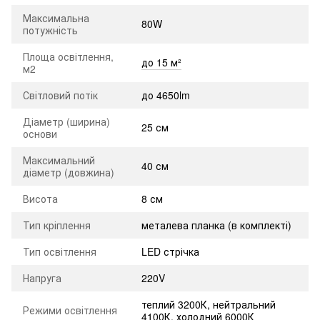
Максимальна
80W
потужність
Площа освітлення,
до 15 м²
м2
Світловий потік
до 4650lm
Діаметр (ширина)
25 см
основи
Максимальний
40 см
діаметр (довжина)
Висота
8 см
Тип кріплення
металева планка (в комплекті)
Тип освітлення
LED стрічка
Напруга
220V
теплий 3200К, нейтральний
Режими освітлення
4100К, холодний 6000К