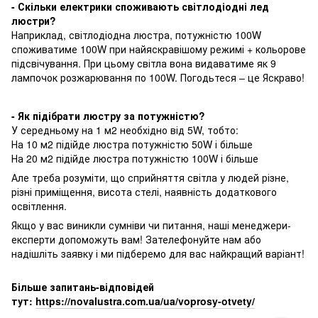
- Скільки електрики споживають світлодіодні лед
люстри?
Наприклад, світлодіодна люстра, потужністю 100W
споживатиме 100W при найяскравішому режимі + кольорове
підсвічування. При цьому світла вона видаватиме як 9
лампочок розжарювання по 100W. Погодьтеся – це Яскраво!
- Як підібрати люстру за потужністю?
У середньому на 1 м2 необхідно від 5W, тобто:
На 10 м2 підійде люстра потужністю 50W і більше
На 20 м2 підійде люстра потужністю 100W і більше
Але треба розуміти, що сприйняття світла у людей різне,
різні приміщення, висота стелі, наявність додаткового
освітлення.
Якщо у вас виникли сумніви чи питання, наші менеджери-
експерти допоможуть вам! Зателефонуйте нам або
надішліть заявку і ми підберемо для вас найкращий варіант!
Більше запитань-відповідей
тут:
https://novalustra.com.ua/ua/voprosy-otvety/