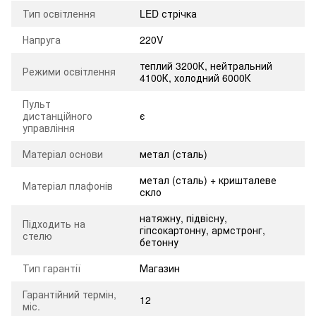
Тип освітлення
LED стрічка
Напруга
220V
теплий 3200К, нейтральний
Режими освітлення
4100К, холодний 6000К
Пульт
дистанційного
є
управління
Матеріал основи
метал (сталь)
метал (сталь) + кришталеве
Матеріал плафонів
скло
натяжну, підвісну,
Підходить на
гіпсокартонну, армстронг,
стелю
бетонну
Тип гарантії
Магазин
Гарантійний термін,
12
міс.