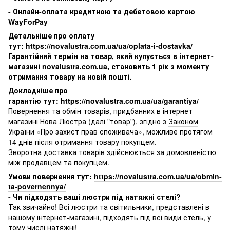
- Онлайн-оплата кредитною та дебетовою картою
WayForPay
Детальніше про оплату
тут:
https://novalustra.com.ua/ua/oplata-i-dostavka/
Гарантійний термін на товар, який купується в інтернет-
магазині novalustra.com.ua, становить 1 рік з моменту
отримання товару на новій пошті.
Докладніше про
гарантію тут:
https://novalustra.com.ua/ua/garantiya/
Повернення та обмін товарів, придбанних в інтернет
магазині Нова Люстра (далі "товар"), згідно з
Законом
України «Про захист прав споживача»
, можливе протягом
14 днів після отримання товару покупцем.
Зворотна доставка товарів здійснюється за домовленістю
між продавцем та покупцем.
Умови повернення тут:
https://novalustra.com.ua/ua/obmin-
ta-povernennya/
- Чи підходять ваші люстри під натяжні стелі?
Так звичайно! Всі люстри та світильники, представлені в
нашому інтернет-магазині, підходять під всі види стель, у
тому числі натяжні!