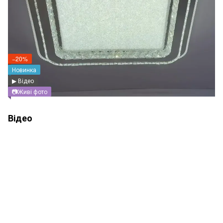
−20%
Новинка
▶ Відео
📷Живі фото
Відео