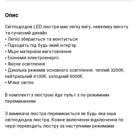
Опис
Світлодіодна LED люстра має легку вагу, невелику висоту
та сучасний дизайн
• Легко збирається та монтується
• Підходить під будь-який інтер'єр
• Міцні матеріали виготовлення
• Економія електроенергії
• Якісне освітлення
• Декілька режимів основного освітлення: теплий 3200К,
нейтральний 4100К, холодний 6000К.
• М'яке світло
В комплекті з люстрою йде пульт з по-режимним
перемиканням
З вимикача люстра перемикається як будь-яка інша
світлодіодна люстра. Кожне включення відключення по
черзі переводить люстру за наступними режимами.