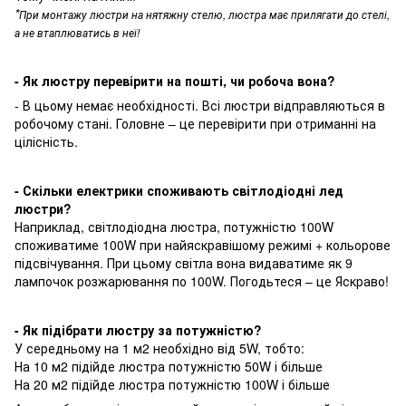
*
При монтажу люстри на нятяжну стелю, люстра має прилягати до стелі,
а не втаплюватись в неї!
- Як люстру перевірити на пошті, чи робоча вона?
- В цьому немає необхідності. Всі люстри відправляються в
робочому стані. Головне – це перевірити при отриманні на
цілісність.
- Скільки електрики споживають світлодіодні лед
люстри?
Наприклад, світлодіодна люстра, потужністю 100W
споживатиме 100W при найяскравішому режимі + кольорове
підсвічування. При цьому світла вона видаватиме як 9
лампочок розжарювання по 100W. Погодьтеся – це Яскраво!
- Як підібрати люстру за потужністю?
У середньому на 1 м2 необхідно від 5W, тобто:
На 10 м2 підійде люстра потужністю 50W і більше
На 20 м2 підійде люстра потужністю 100W і більше