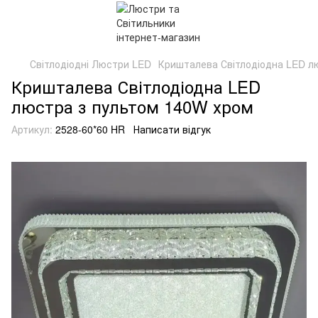
Світлодіодні Люстри LED
Кришталева Світлодіодна LED л
Кришталева Світлодіодна LED
люстра з пультом 140W хром
Артикул:
2528-60*60 HR
Написати відгук